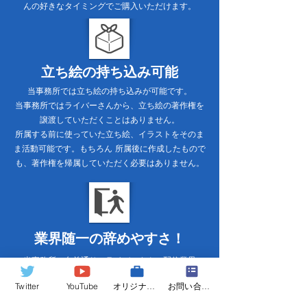
んの好きなタイミングでご購入いただけます。
立ち絵の持ち込み可能
当事務所では立ち絵の持ち込みが可能です。
当事務所ではライバーさんから、立ち絵の著作権を
譲渡していただくことはありません。
所属する前に使っていた立ち絵、イラストをそのま
ま活動可能です。もちろん 所属後に作成したもので
も、著作権を帰属していただく必要はありません。
業界随一の辞めやすさ！
当事務所の名前通り、ライバーさんに配信業界
で”上に登って行っていただきたい”という信条のも
Twitter
YouTube
オリジナルグッズ
お問い合わせ
と、 事務所の移籍や退所の際に、負担するものなど
はありません。 前述した立ち絵の著作権についても