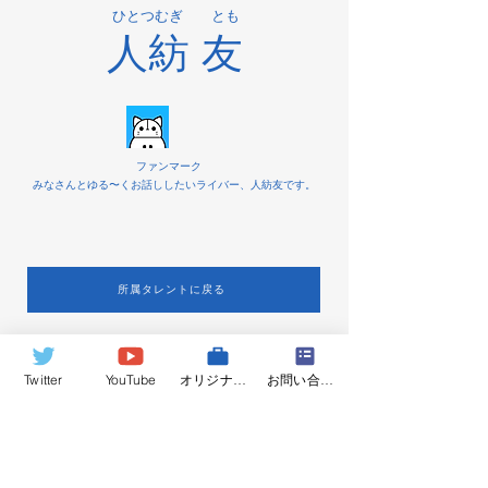
​ひとつむぎ とも
人紡 友
ファンマーク
みなさんとゆる〜くお話ししたいライバー、人紡友です。
所属タレントに戻る
ClimB Production
Twitter
YouTube
オリジナルグッズ
お問い合わせ
info@climb-production.com
​当事務所について
所属Vライバー