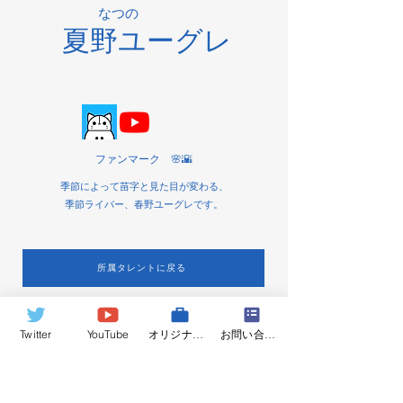
なつの
夏野ユーグレ
ファンマーク 🌸🌇
季節によって苗字と見た目が変わる、
季節ライバー、春野ユーグレです。
所属タレントに戻る
ClimB Production
Twitter
YouTube
オリジナルグッズ
お問い合わせ
info@climb-production.com
​当事務所について