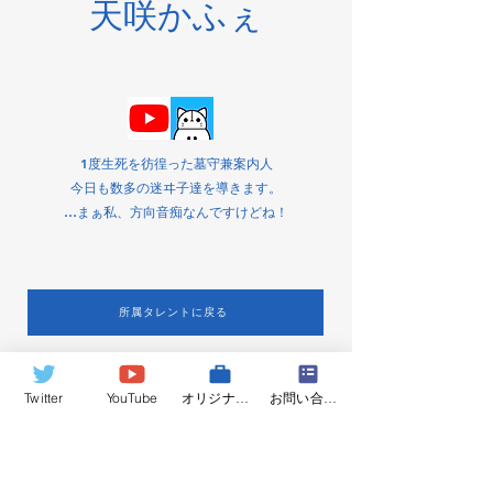
天咲かふぇ
1度生死を彷徨った墓守兼案内人
今日も数多の迷ヰ子達を導きます。
…まぁ私、方向音痴なんですけどね！
所属タレントに戻る
ClimB Production
Twitter
YouTube
オリジナルグッズ
お問い合わせ
info@climb-production.com
​当事務所について
所属Vライバー